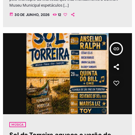
Museu Municipal espetáculos […]
today
30 DE JUNHO, 2026
12
insert_link
MÚSICA
Sol da Torreira aquece o verão de