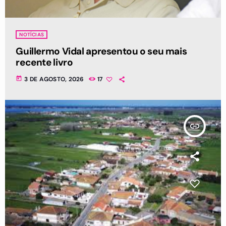
NOTÍCIAS
Guillermo Vidal apresentou o seu mais
recente livro
today
3 DE AGOSTO, 2026
17
insert_link