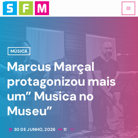
menu
MÚSICA
Marcus Marçal
protagonizou mais
um” Musica no
Museu”
30 DE JUNHO, 2026
11
today