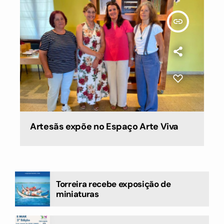
insert_link
Artesãs expõe no Espaço Arte Viva
Torreira recebe exposição de
miniaturas