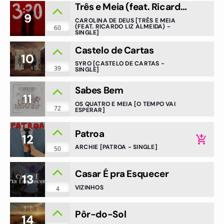
Três e Meia (feat. Ricardo
9
Liz Almeida)
CAROLINA DE DEUS [TRÊS E MEIA
(FEAT. RICARDO LIZ ALMEIDA) -
60
SINGLE]
Castelo de Cartas
10
SYRO [CASTELO DE CARTAS -
39
SINGLE]
Sabes Bem
11
OS QUATRO E MEIA [O TEMPO VAI
72
ESPERAR]
Patroa
12
add_shopping_cart
ARCHIE [PATROA - SINGLE]
50
Casar É pra Esquecer
13
VIZINHOS
4
Pôr-do-Sol
14