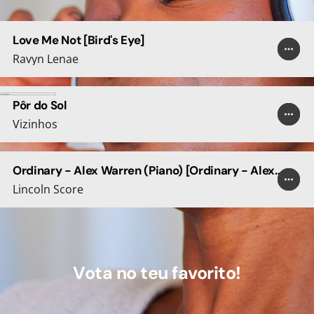
Love Me Not [Bird's Eye]
play_arrow
more_horiz
favorite
Ravyn Lenae
Pôr do Sol
play_arrow
more_horiz
favorite
Vizinhos
Ordinary - Alex Warren (Piano) [Ordinary - Alex
play_arrow
more_horiz
favorite
Warren (Piano) - Single]
Lincoln Score
Vota no teu favorito!