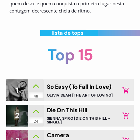
quem desce e quem conquista o primeiro lugar nesta
contagem decrescente cheia de ritmo.
lista de tops
Top 15
So Easy (To Fall In Love)
1
add_shopping_cart
OLIVIA DEAN [THE ART OF LOVING]
48
Die On This Hill
2
add_shopping_cart
SIENNA SPIRO [DIE ON THIS HILL -
24
SINGLE]
Camera