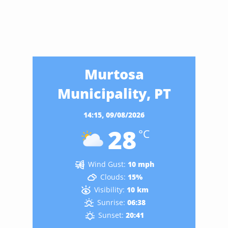
Murtosa
Municipality, PT
14:15,
09/08/2026
28
°C
Wind Gust:
10 mph
Clouds:
15%
Visibility:
10 km
Sunrise:
06:38
Sunset:
20:41