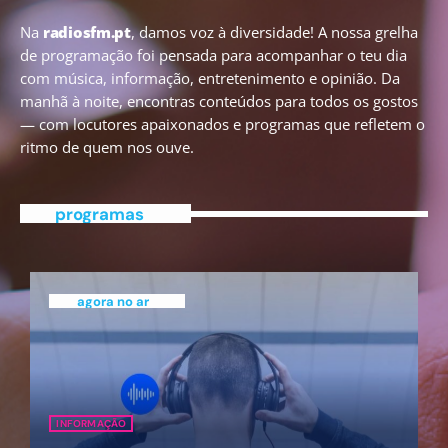
Na
radiosfm.pt
, damos voz à diversidade! A nossa grelha
de programação foi pensada para acompanhar o teu dia
com música, informação, entretenimento e opinião. Da
manhã à noite, encontras conteúdos para todos os gostos
— com locutores apaixonados e programas que refletem o
ritmo de quem nos ouve.
programas
agora no ar
INFORMAÇÃO