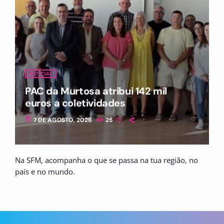
NOTÍCIAS
PAC da Murtosa atribui 142 mil
euros a coletividades
today
7 DE AGOSTO, 2026
25
Na SFM, acompanha o que se passa na tua região, no
país e no mundo.