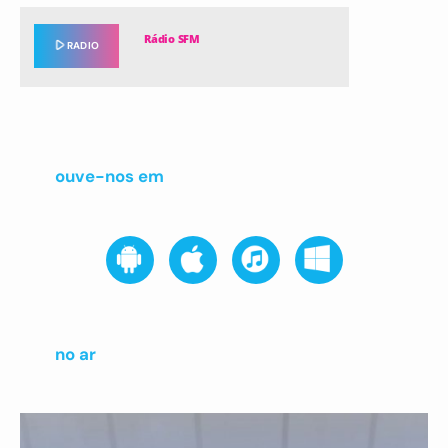
Rádio SFM
play_arrow
RADIO
ouve-nos em
no ar