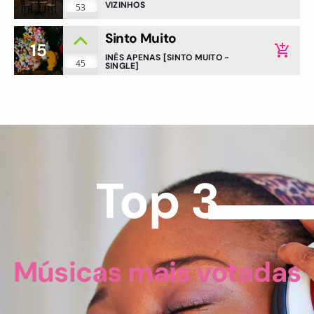
VIZINHOS
53
Sinto Muito
15
add_shopping_cart
INÊS APENAS [SINTO MUITO -
45
SINGLE]
Top 3
Músicas mais votadas