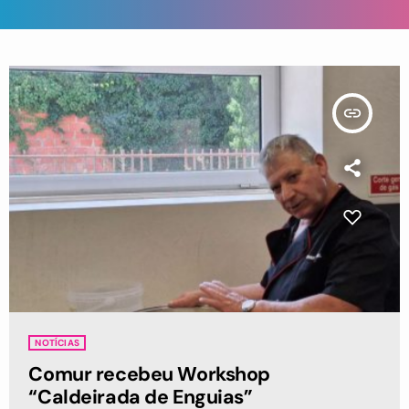
insert_link
NOTÍCIAS
Comur recebeu Workshop
“Caldeirada de Enguias”