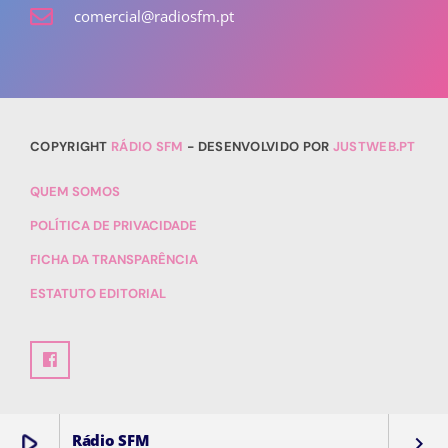
comercial@radiosfm.pt
COPYRIGHT
RÁDIO SFM
- DESENVOLVIDO POR
JUSTWEB.PT
QUEM SOMOS
POLÍTICA DE PRIVACIDADE
FICHA DA TRANSPARÊNCIA
ESTATUTO EDITORIAL
play_arrow
Rádio SFM
keyboard_arrow_right