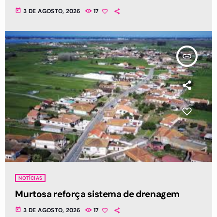
today
3 DE AGOSTO, 2026
17
insert_link
NOTÍCIAS
Murtosa reforça sistema de drenagem
today
3 DE AGOSTO, 2026
17