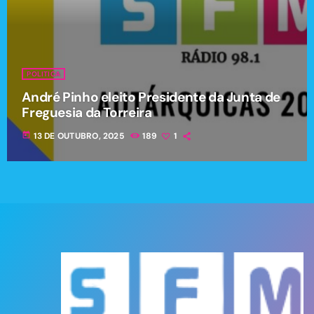
POLITICA
André Pinho eleito Presidente da Junta de
Freguesia da Torreira
today
13 DE OUTUBRO, 2025
189
1