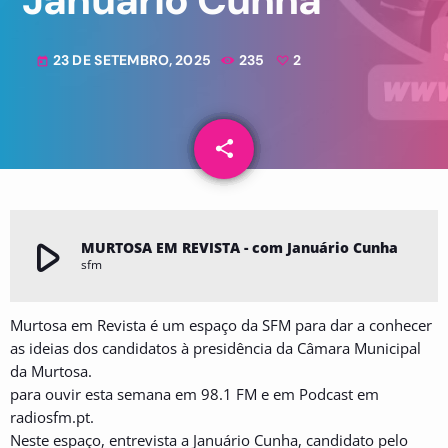
Januário Cunha
23 DE SETEMBRO, 2025
235
2
today
share
email
2
play_arrow
MURTOSA EM REVISTA - com Januário Cunha
sfm
Murtosa em Revista é um espaço da SFM para dar a conhecer
as ideias dos candidatos à presidência da Câmara Municipal
da Murtosa.
para ouvir esta semana em 98.1 FM e em Podcast em
radiosfm.pt.
Neste espaço, entrevista a Januário Cunha, candidato pelo