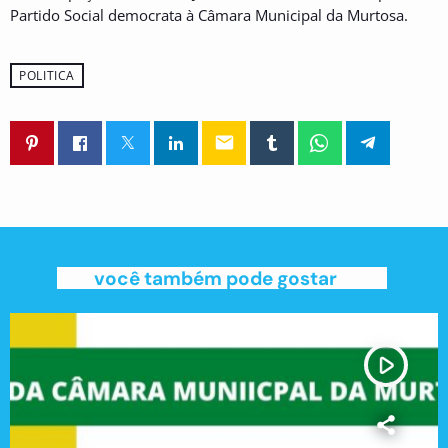
Partido Social democrata à Câmara Municipal da Murtosa.
POLITICA
email
você também pode gostar
play_arrow