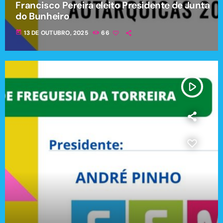
Francisco Pereira eleito Presidente de Junta
do Bunheiro
today
13 DE OUTUBRO, 2025
66
play_arrow