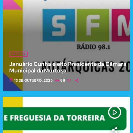
POLITICA
Januário Cunha eleito Presidente da Câmara
Municipal da Murtosa
today
13 DE OUTUBRO, 2025
68
play_arrow