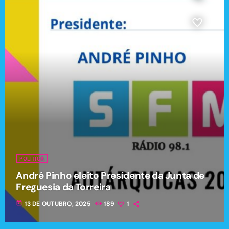
POLITICA
André Pinho eleito Presidente da Junta de
Freguesia da Torreira
today
13 DE OUTUBRO, 2025
189
1