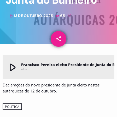
Junta do Bunheiro
13 DE OUTUBRO, 2025
65
today
share
email
play_arrow
Francisco Pereira eleito Presidente de Jun
sfm
Declarações do novo presidente de junta eleito nestas
autárquicas de 12 de outubro.
POLITICA