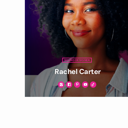
SOUND DESIGNER
Rachel Carter
Vivamus ac arcu mollis, auctor elit eget,
efficitur ipsum. Duis libero tellus, luctus
eget sapien vel, venenatis sollicitudin felis.
Nullam non erat justo. Morbi tincidunt
vehicula est. Donec ut sem.