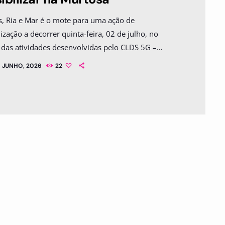
s, Ria e Mar é o mote para uma ação de
lização a decorrer quinta-feira, 02 de julho, no
das atividades desenvolvidas pelo CLDS 5G –
 + Perto, em parceria com a Salv’Aqua –
E JUNHO, 2026
22
ção de Salvamento Aquático e Assistência a
as. Esta iniciativa pretende sensibilizar pais e
dade para a prevenção de afogamentos,
endo comportamentos seguros e uma atuação
da em situações de emergência e decorre pelas […]