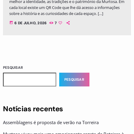
melhor a identidade, as tradições e o património da Murtosa. Em
cada local existe um QR Code que lhe dá acesso a informações
sobre a história e as curiosidades de cada espaço. […]
today
6 DE JULHO, 2026
7
PESQUISAR
PESQUISAR
Notícias recentes
Assemblagens é proposta de verão na Torreira
Murtosa viveu mais uma emocionante regata de Bateiras à