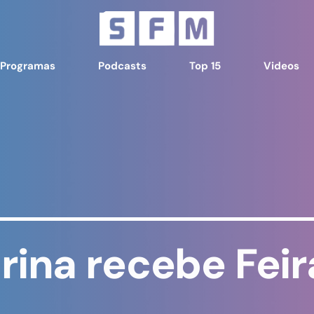
Programas
Podcasts
Top 15
Videos
rina recebe Fei