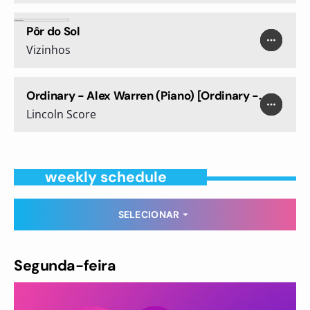
Pôr do Sol
play_arrow
more_horiz
favorite
Vizinhos
Ordinary - Alex Warren (Piano) [Ordinary -
play_arrow
more_horiz
favorite
shopping_cart
Alex Warren (Piano) - Single]
Lincoln Score
weekly schedule
SELECIONAR
arrow_drop_down
Segunda-feira