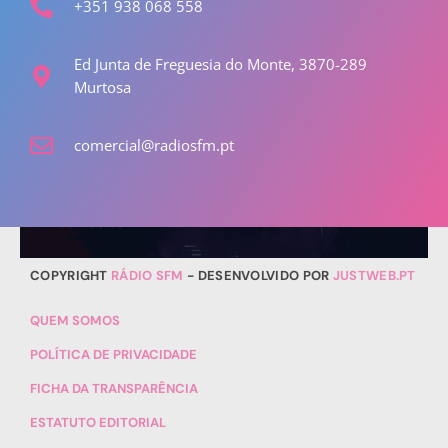
+351 938 068 558
Ed Junta de Freguesia do Monte, 3870-289
Murtosa
comercial@radiosfm.pt
MUSICA
Noites SFM
22:00 - 06:00
COPYRIGHT
RÁDIO SFM
- DESENVOLVIDO POR
JUSTWEB.PT
QUEM SOMOS
POLÍTICA DE PRIVACIDADE
FICHA DA TRANSPARÊNCIA
ESTATUTO EDITORIAL