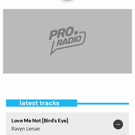
latest tracks
Love Me Not [Bird's Eye]
play_arrow
more_horiz
favorite
shopping_cart
Ravyn Lenae