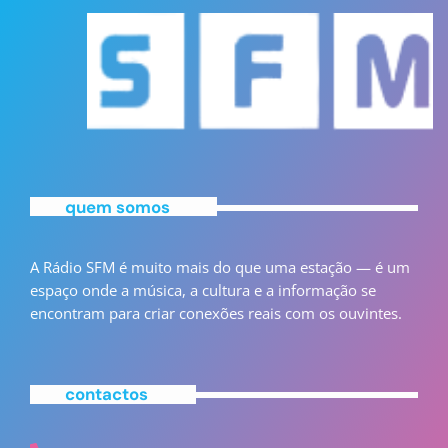
MUSICA
Chill Out Music Sessions
20:00 - 21:00
quem somos
A Rádio SFM é muito mais do que uma estação — é um
espaço onde a música, a cultura e a informação se
encontram para criar conexões reais com os ouvintes.
MUSICA
Transisons
contactos
21:00 - 22:00