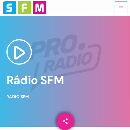
menu
play_arrow
Rádio SFM
RADIO SFM
share
email