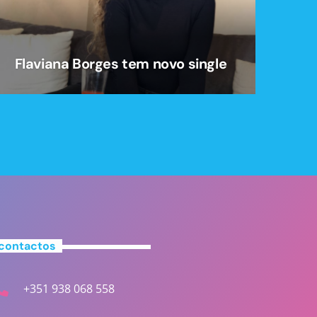
Flaviana Borges tem novo single
contactos
+351 938 068 558