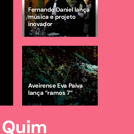
Fernando Daniel lança
música e projeto
inovador
Aveirense Eva Paiva
lança “ramos 7”
 Quim