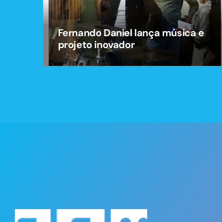
Fernando Daniel lança música e
projeto inovador