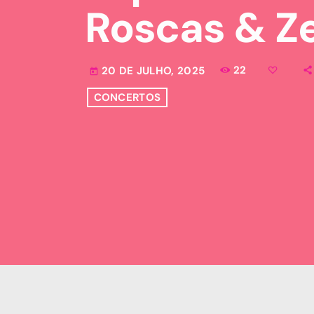
Roscas & Z
22
20 DE JULHO, 2025
today
CONCERTOS