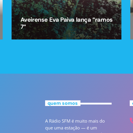
Aveirense Eva Paiva lança “ramos
7”
quem somos
A Rádio SFM é muito mais do
que uma estação — é um