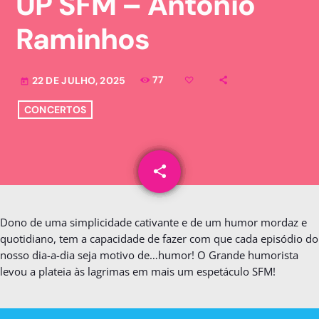
UP SFM – António
Raminhos
77
22 DE JULHO, 2025
today
CONCERTOS
share
email
Dono de uma simplicidade cativante e de um humor mordaz e
quotidiano, tem a capacidade de fazer com que cada episódio do
nosso dia-a-dia seja motivo de…humor! O Grande humorista
levou a plateia às lagrimas em mais um espetáculo SFM!