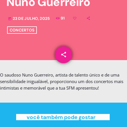
Nuno Guerreiro
91
23 DE JULHO, 2025
today
CONCERTOS
share
email
O saudoso Nuno Guerreiro, artista de talento único e de uma
sensibilidade inigualável, proporcionou um dos concertos mais
intimistas e memorável que a tua SFM apresentou!
você também pode gostar