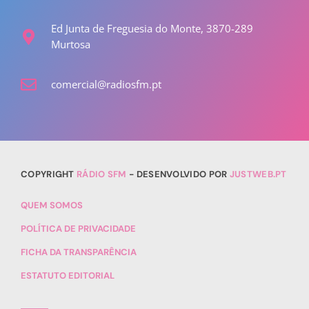
Ed Junta de Freguesia do Monte, 3870-289
Murtosa
comercial@radiosfm.pt
COPYRIGHT
RÁDIO SFM
- DESENVOLVIDO POR
JUSTWEB.PT
QUEM SOMOS
POLÍTICA DE PRIVACIDADE
FICHA DA TRANSPARÊNCIA
ESTATUTO EDITORIAL