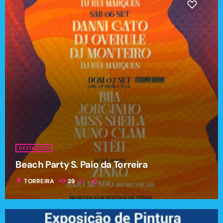
DESTAQUES
Beach Party S. Paio da Torreira
location_on
TORREIRA
39