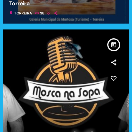
Torreira
location_on
TORREIRA
38
today