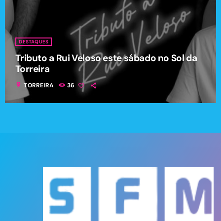
DESTAQUES
Tributo a Rui Veloso este sábado no Sol da
Torreira
location_on
TORREIRA
36