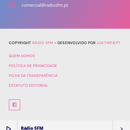
comercial@radiosfm.pt
COPYRIGHT
RÁDIO SFM
- DESENVOLVIDO POR
JUSTWEB.PT
QUEM SOMOS
POLÍTICA DE PRIVACIDADE
FICHA DA TRANSPARÊNCIA
ESTATUTO EDITORIAL
play_arrow
Rádio SFM
keyboard_arrow_right