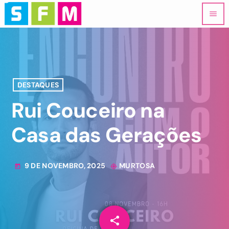
menu
DESTAQUES
Rui Couceiro na
Casa das Gerações
9 DE NOVEMBRO, 2025
MURTOSA
today
my_location
share
email