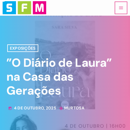
menu
EXPOSIÇÕES
”O Diário de Laura”
na Casa das
Gerações
4 DE OUTUBRO, 2025
MURTOSA
today
my_location