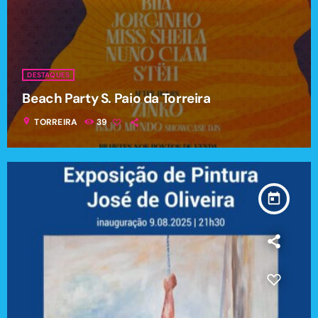
DESTAQUES
Beach Party S. Paio da Torreira
location_on
TORREIRA
39
today