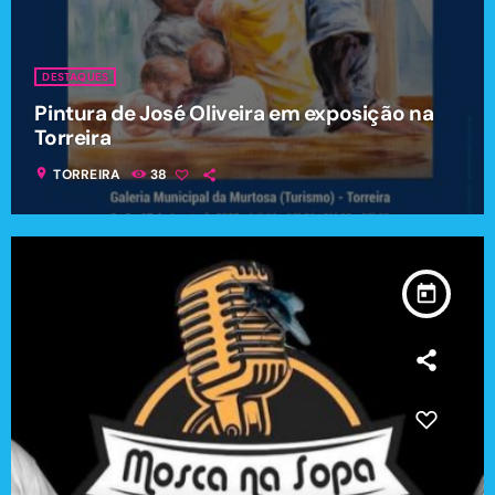
DESTAQUES
Pintura de José Oliveira em exposição na
Torreira
location_on
TORREIRA
38
today