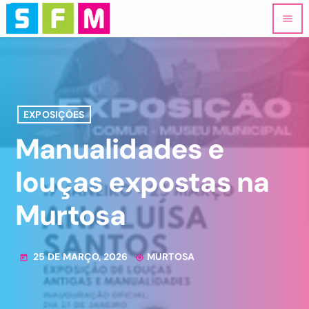
menu
EXPOSIÇÕES
Manualidades e
louças expostas na
Murtosa
25 DE MARÇO, 2026
MURTOSA
today
my_location