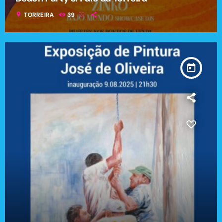
location_on
TORREIRA
39
today