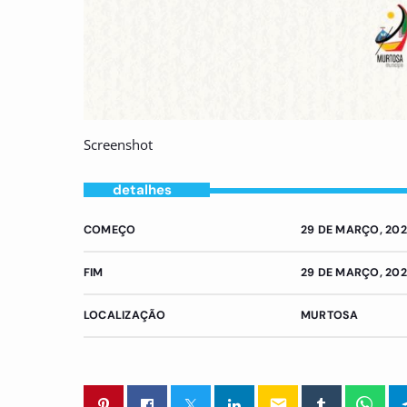
Screenshot
detalhes
COMEÇO
29 DE MARÇO, 202
FIM
29 DE MARÇO, 202
LOCALIZAÇÃO
MURTOSA
email