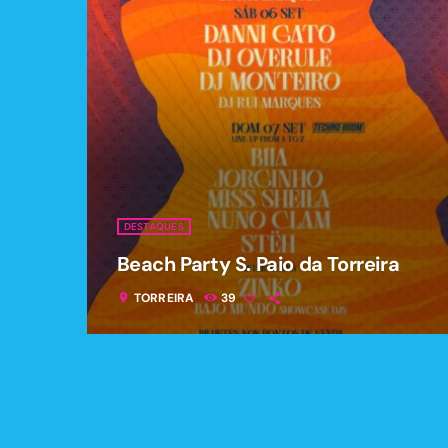
DESTAQUES
Beach Party S. Paio da Torreira
TORREIRA
39
location_on