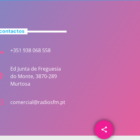
contactos
+351 938 068 558
Ed Junta de Freguesia
do Monte, 3870-289
Murtosa
comercial@radiosfm.pt
share
email