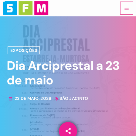
menu
EXPOSIÇÕES
Dia Arciprestal a 23
de maio
23 DE MAIO, 2026
SÃO JACINTO
today
my_location
share
email