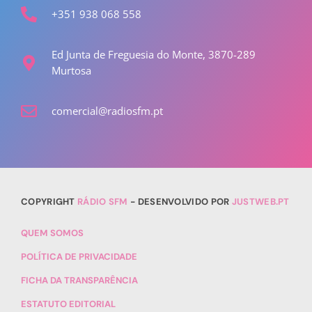
+351 938 068 558
Ed Junta de Freguesia do Monte, 3870-289
Murtosa
comercial@radiosfm.pt
COPYRIGHT
RÁDIO SFM
- DESENVOLVIDO POR
JUSTWEB.PT
QUEM SOMOS
POLÍTICA DE PRIVACIDADE
FICHA DA TRANSPARÊNCIA
ESTATUTO EDITORIAL