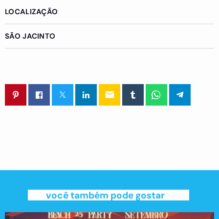
LOCALIZAÇÃO
SÃO JACINTO
email
você também pode gostar