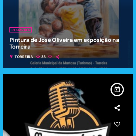
DESTAQUES
Pintura de José Oliveira em exposição na
Torreira
location_on
TORREIRA
38
today