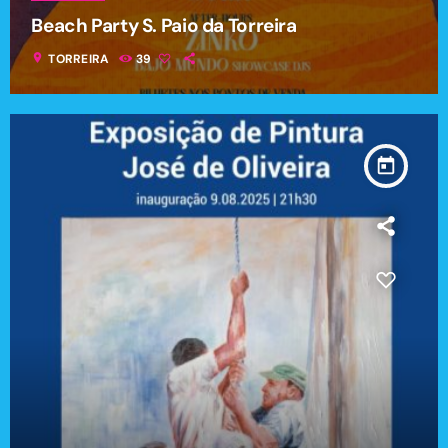
Beach Party S. Paio da Torreira
location_on
TORREIRA
39
today