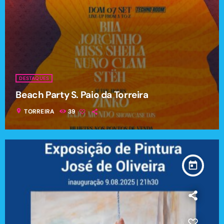
DESTAQUES
Beach Party S. Paio da Torreira
location_on
TORREIRA
39
today