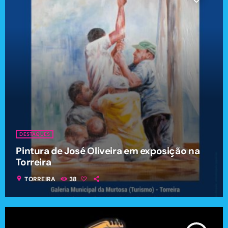
DESTAQUES
Pintura de José Oliveira em exposição na
Torreira
location_on
TORREIRA
38