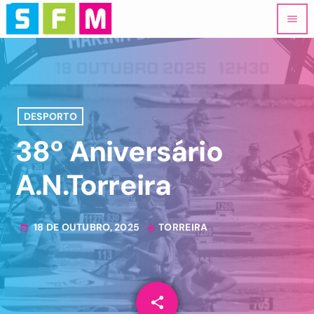
menu
DESPORTO
38º Aniversário
A.N.Torreira
18 DE OUTUBRO, 2025
TORREIRA
today
my_location
share
email