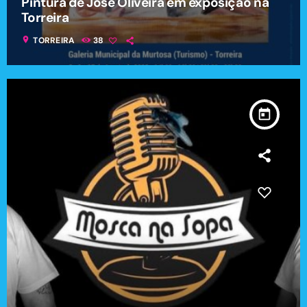
Pintura de José Oliveira em exposição na
Torreira
location_on
TORREIRA
38
today