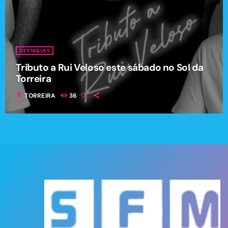
DESTAQUES
Tributo a Rui Veloso este sábado no Sol da
Torreira
location_on
TORREIRA
36