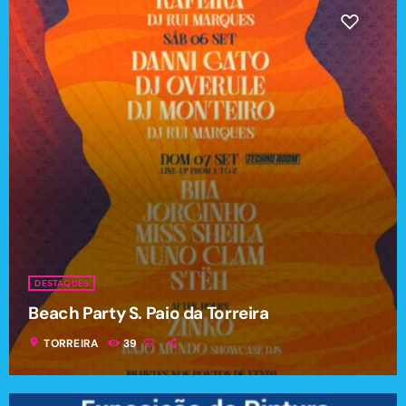
DESTAQUES
Beach Party S. Paio da Torreira
location_on
TORREIRA
39