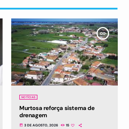
insert_link
NOTÍCIAS
Murtosa reforça sistema de
drenagem
3 DE AGOSTO, 2026
15
today