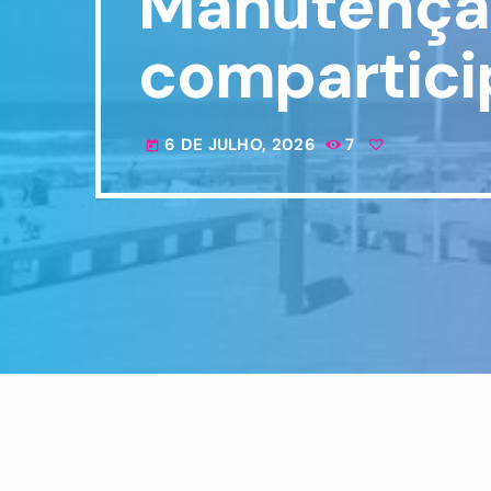
Manutenção 
compartici
6 DE JULHO, 2026
7
today