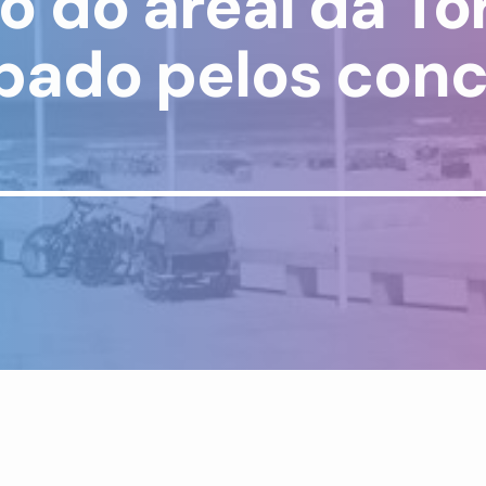
do areal da Tor
pado pelos conc