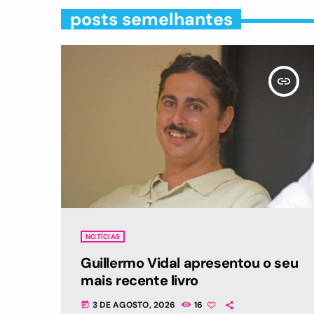
posts semelhantes
insert_link
NOTÍCIAS
Guillermo Vidal apresentou o seu
mais recente livro
3 DE AGOSTO, 2026
16
today