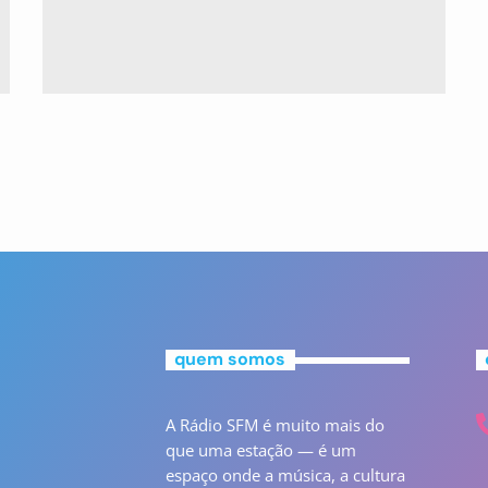
quem somos
A Rádio SFM é muito mais do
que uma estação — é um
espaço onde a música, a cultura