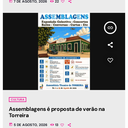
today
7 DE AGOSTO, 2026
22
insert_link
CULTURA
Assemblagens é proposta de verão na
Torreira
today
5 DE AGOSTO, 2026
13