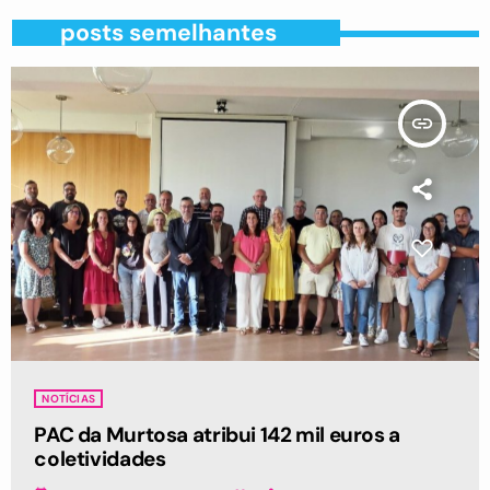
posts semelhantes
insert_link
NOTÍCIAS
PAC da Murtosa atribui 142 mil euros a
coletividades