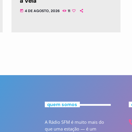
à Vela
4 DE AGOSTO, 2026
11
today
quem somos
A Rádio SFM é muito mais do
que uma estação — é um