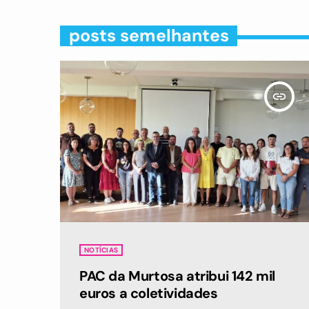
posts semelhantes
insert_link
NOTÍCIAS
PAC da Murtosa atribui 142 mil
euros a coletividades