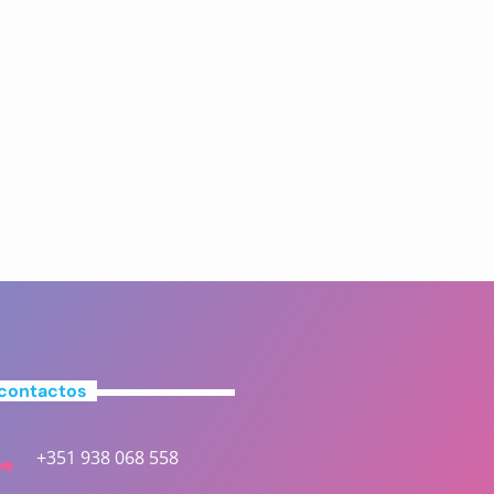
contactos
+351 938 068 558