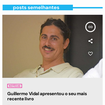
posts semelhantes
insert_link
NOTÍCIAS
Guillermo Vidal apresentou o seu mais
recente livro