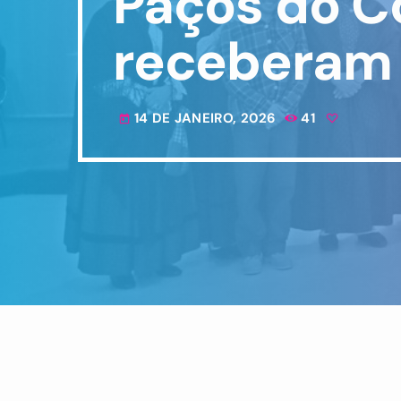
Paços do C
receberam 
14 DE JANEIRO, 2026
41
today