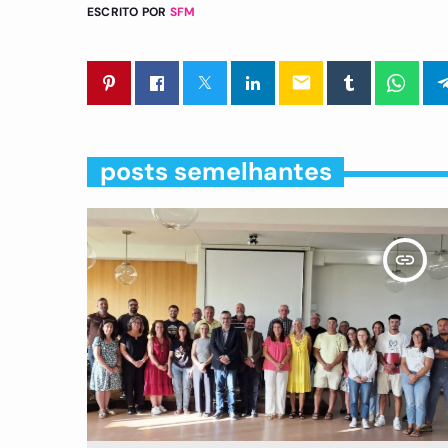
ESCRITO POR
SFM
email
posts semelhantes
insert_link