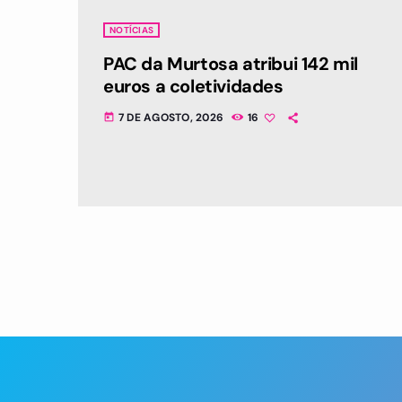
NOTÍCIAS
PAC da Murtosa atribui 142 mil
euros a coletividades
7 DE AGOSTO, 2026
16
today