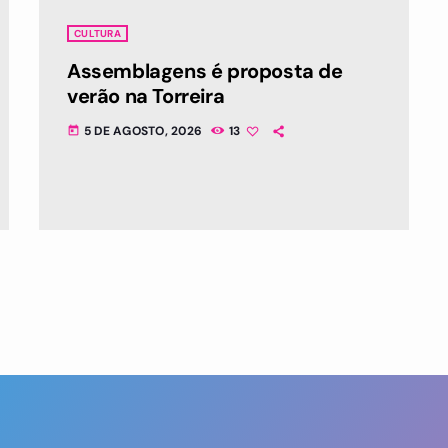
CULTURA
Assemblagens é proposta de
verão na Torreira
5 DE AGOSTO, 2026
13
today