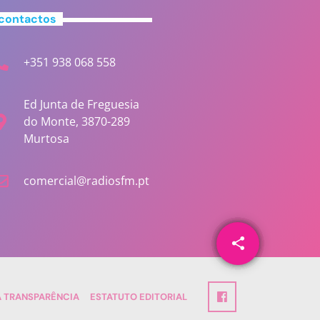
contactos
+351 938 068 558
Ed Junta de Freguesia
do Monte, 3870-289
Murtosa
comercial@radiosfm.pt
share
email
A TRANSPARÊNCIA
ESTATUTO EDITORIAL