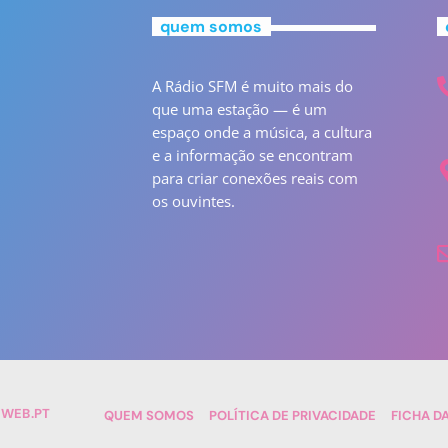
quem somos
A Rádio SFM é muito mais do
que uma estação — é um
espaço onde a música, a cultura
e a informação se encontram
para criar conexões reais com
os ouvintes.
TWEB.PT
QUEM SOMOS
POLÍTICA DE PRIVACIDADE
FICHA D