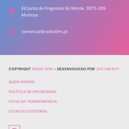
Ed Junta de Freguesia do Monte, 3870-289
Murtosa
comercial@radiosfm.pt
COPYRIGHT
RÁDIO SFM
- DESENVOLVIDO POR
JUSTWEB.PT
QUEM SOMOS
POLÍTICA DE PRIVACIDADE
FICHA DA TRANSPARÊNCIA
ESTATUTO EDITORIAL