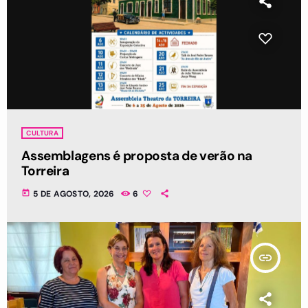
CULTURA
Assemblagens é proposta de verão na
Torreira
today
5 DE AGOSTO, 2026
6
insert_link