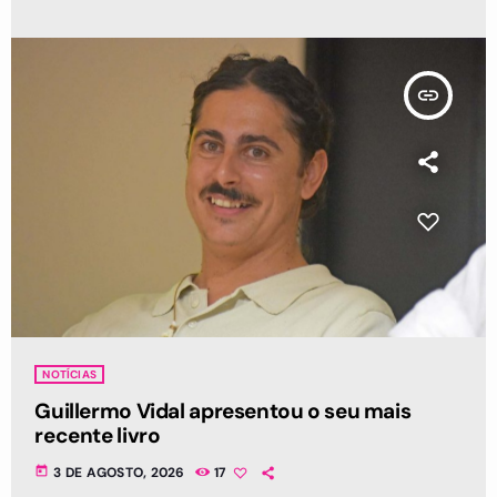
insert_link
NOTÍCIAS
Guillermo Vidal apresentou o seu mais
recente livro
today
3 DE AGOSTO, 2026
17