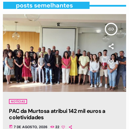
posts semelhantes
insert_link
NOTÍCIAS
PAC da Murtosa atribui 142 mil euros a
coletividades
today
7 DE AGOSTO, 2026
22