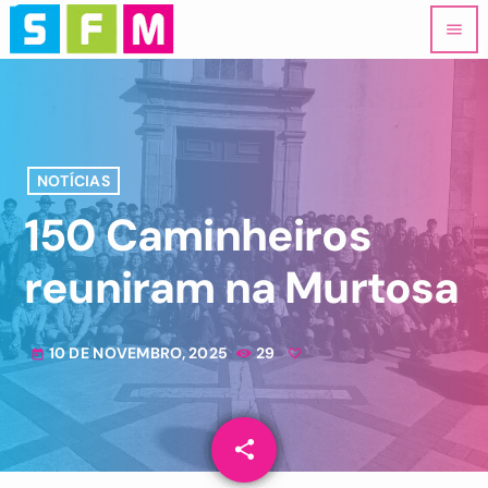
menu
NOTÍCIAS
150 Caminheiros
reuniram na Murtosa
10 DE NOVEMBRO, 2025
29
today
share
email