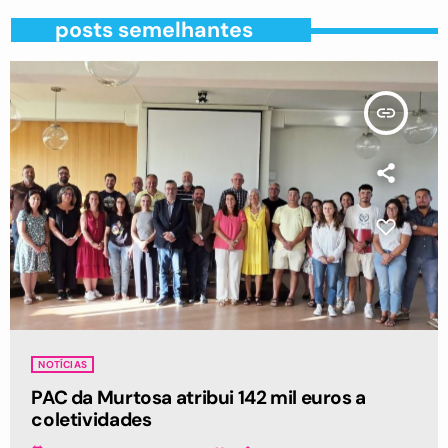
posts semelhantes
insert_link
NOTÍCIAS
PAC da Murtosa atribui 142 mil euros a
coletividades