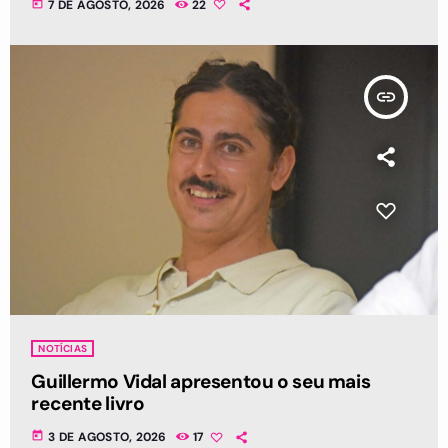
today
7 DE AGOSTO, 2026
22
insert_link
NOTÍCIAS
Guillermo Vidal apresentou o seu mais
recente livro
today
3 DE AGOSTO, 2026
17