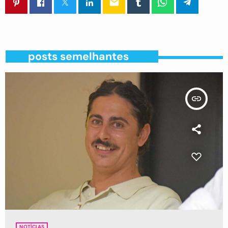
email
posts semelhantes
insert_link
NOTÍCIAS