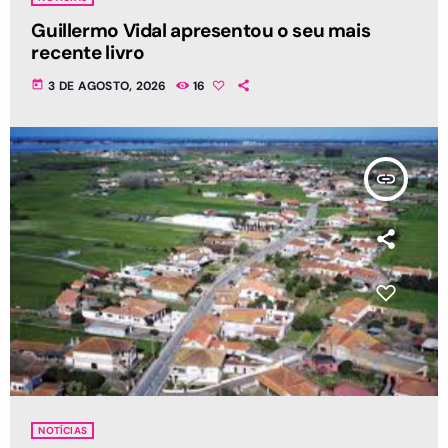
Guillermo Vidal apresentou o seu mais
recente livro
today
3 DE AGOSTO, 2026
16
insert_link
NOTÍCIAS