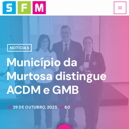
menu
NOTÍCIAS
Município da
Murtosa distingue
ACDM e GMB
29 DE OUTUBRO, 2025
60
today