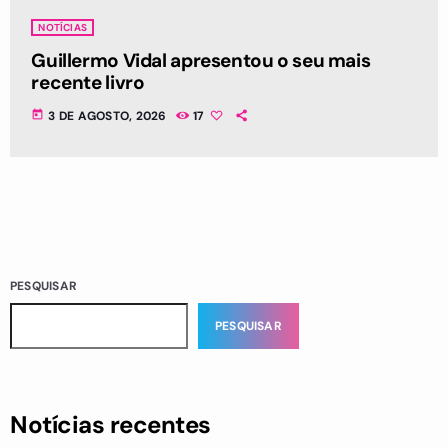
NOTÍCIAS
Guillermo Vidal apresentou o seu mais
recente livro
today
3 DE AGOSTO, 2026
17
PESQUISAR
PESQUISAR
Notícias recentes