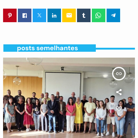
email
posts semelhantes
insert_link