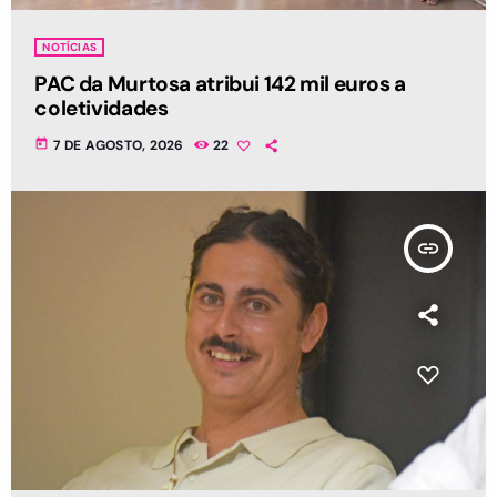
NOTÍCIAS
PAC da Murtosa atribui 142 mil euros a
coletividades
today
7 DE AGOSTO, 2026
22
insert_link