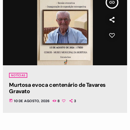
insert_link
NOTÍCIAS
Murtosa evoca centenário de Tavares
Gravato
today
10 DE AGOSTO, 2026
8
3