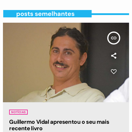
posts semelhantes
insert_link
NOTÍCIAS
Guillermo Vidal apresentou o seu mais
recente livro