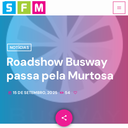
menu
NOTÍCIAS
Roadshow Busway
passa pela Murtosa
15 DE SETEMBRO, 2025
54
today
share
email