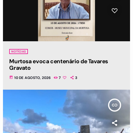
NOTÍCIAS
Murtosa evoca centenário de Tavares
Gravato
today
10 DE AGOSTO, 2026
7
3
insert_link