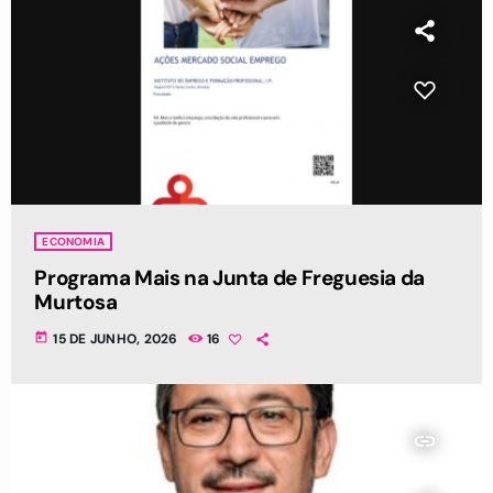
ECONOMIA
Programa Mais na Junta de Freguesia da
Murtosa
today
15 DE JUNHO, 2026
16
insert_link