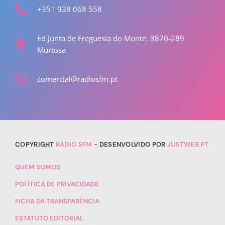
+351 938 068 558
Ed Junta de Freguesia do Monte, 3870-289
Murtosa
comercial@radiosfm.pt
COPYRIGHT
RÁDIO SFM
- DESENVOLVIDO POR
JUSTWEB.PT
QUEM SOMOS
POLÍTICA DE PRIVACIDADE
FICHA DA TRANSPARÊNCIA
ESTATUTO EDITORIAL