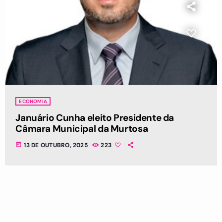
ECONOMIA
Januário Cunha eleito Presidente da
Câmara Municipal da Murtosa
today
13 DE OUTUBRO, 2025
223