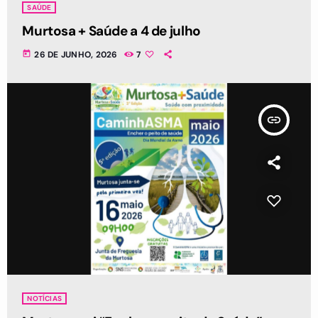
SAÚDE
Murtosa + Saúde a 4 de julho
today
26 DE JUNHO, 2026
7
insert_link
NOTÍCIAS