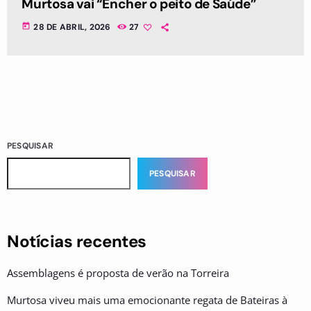
Murtosa vai “Encher o peito de Saúde”
today
28 DE ABRIL, 2026
27
PESQUISAR
PESQUISAR
Notícias recentes
Assemblagens é proposta de verão na Torreira
Murtosa viveu mais uma emocionante regata de Bateiras à