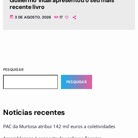
Guillermo Vidal apresentou o seu mais
recente livro
today
3 DE AGOSTO, 2026
17
PESQUISAR
PESQUISAR
Notícias recentes
PAC da Murtosa atribui 142 mil euros a coletividades