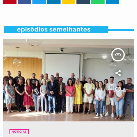
episódios semelhantes
insert_link
NOTÍCIAS