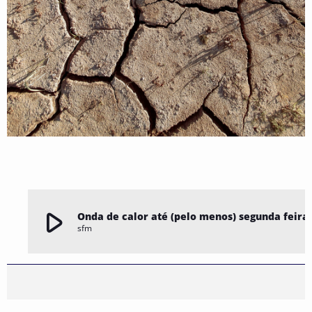
play_arrow
Onda de calor até (pelo menos) segunda feira
sfm