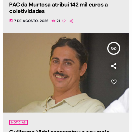
PAC da Murtosa atribui 142 mil euros a
coletividades
today
7 DE AGOSTO, 2026
21
insert_link
NOTÍCIAS